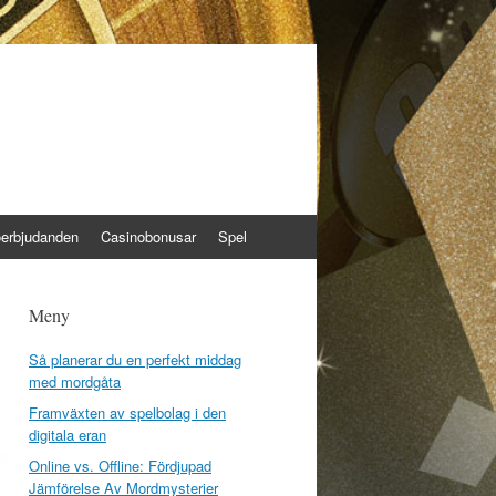
erbjudanden
Casinobonusar
Spel
Meny
Så planerar du en perfekt middag
med mordgåta
Framväxten av spelbolag i den
digitala eran
Online vs. Offline: Fördjupad
Jämförelse Av Mordmysterier