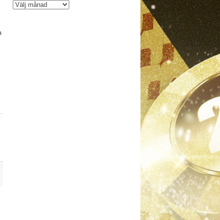
Arkiv
a