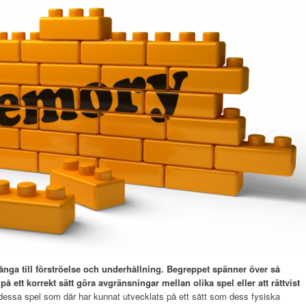
nga till förströelse och underhållning. Begreppet spänner över så
å ett korrekt sätt göra avgränsningar mellan olika spel eller att rättvist
 dessa spel som där har kunnat utvecklats på ett sätt som dess fysiska