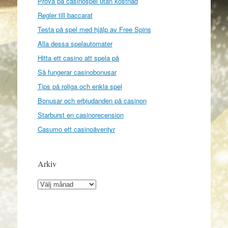
Prova på casinospel utan kostnad
Regler till baccarat
Testa på spel med hjälp av Free Spins
Alla dessa spelautomater
Hitta ett casino att spela på
Så fungerar casinobonusar
Tips på roliga och enkla spel
Bonusar och erbjudanden på casinon
Starburst en casinorecension
Casumo ett casinoäventyr
Arkiv
Arkiv