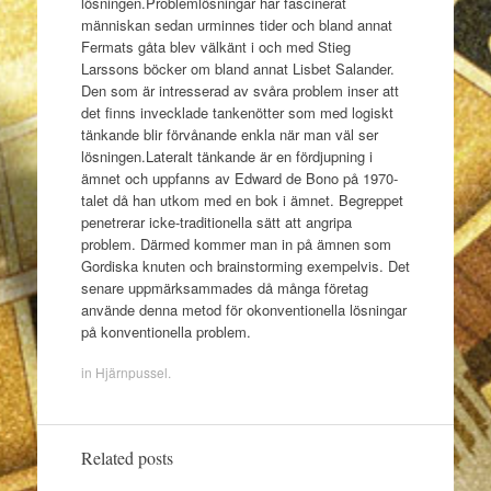
lösningen.Problemlösningar har fascinerat
människan sedan urminnes tider och bland annat
Fermats gåta blev välkänt i och med Stieg
Larssons böcker om bland annat Lisbet Salander.
Den som är intresserad av svåra problem inser att
det finns invecklade tankenötter som med logiskt
tänkande blir förvånande enkla när man väl ser
lösningen.Lateralt tänkande är en fördjupning i
ämnet och uppfanns av Edward de Bono på 1970-
talet då han utkom med en bok i ämnet. Begreppet
penetrerar icke-traditionella sätt att angripa
problem. Därmed kommer man in på ämnen som
Gordiska knuten och brainstorming exempelvis. Det
senare uppmärksammades då många företag
använde denna metod för okonventionella lösningar
på konventionella problem.
in
Hjärnpussel
.
Related posts