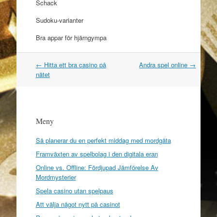
Schack
Sudoku-varianter
Bra appar för hjärngympa
←
Hitta ett bra casino på
Andra spel online
→
Post navigation
nätet
Meny
Så planerar du en perfekt middag med mordgåta
Framväxten av spelbolag i den digitala eran
Online vs. Offline: Fördjupad Jämförelse Av
Mordmysterier
Spela casino utan spelpaus
Att välja något nytt på casinot